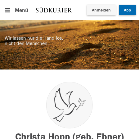
Menü
Anmelden
Abo
Wir lassen nur die Hand los,
nicht den Menschen.
Christa Hopp (geb. Ebner)