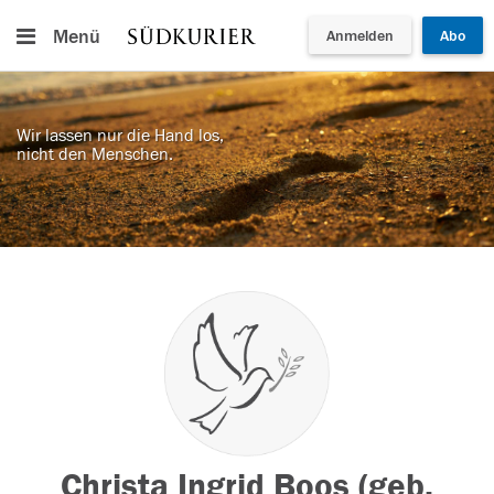
Menü
Anmelden
Abo
Wir lassen nur die Hand los,
nicht den Menschen.
Christa Ingrid Boos (geb.