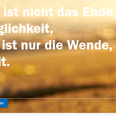
 ist nicht das Ende,
lichkeit,
 ist nur die Wende,
t.
en