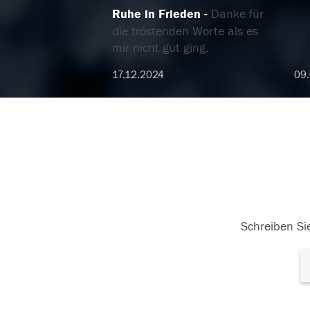
Ruhe in Frieden
Danke für
die tröstenden Worte als es
mir nicht gut ging.
17.12.2024
09.
Schreiben Sie