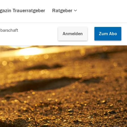
gazin Trauerratgeber
Ratgeber
barschaft
Anmelden
Zum
Abo