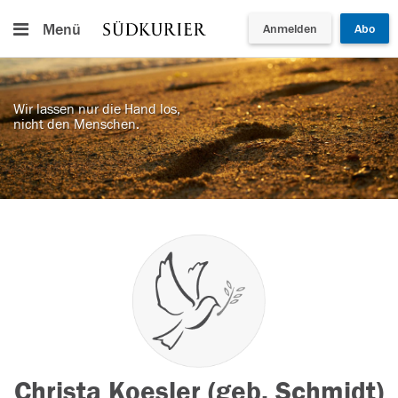
Menü
Anmelden
Abo
Wir lassen nur die Hand los,
nicht den Menschen.
Christa Koesler (geb. Schmidt)