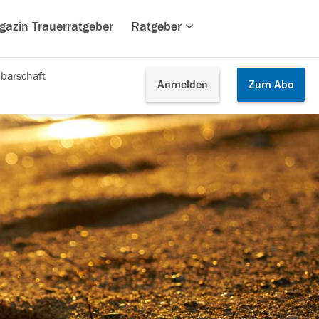
gazin Trauerratgeber
Ratgeber
barschaft
Anmelden
Zum
Abo