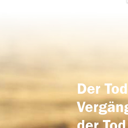
Der Tod
Vergäng
der Tod