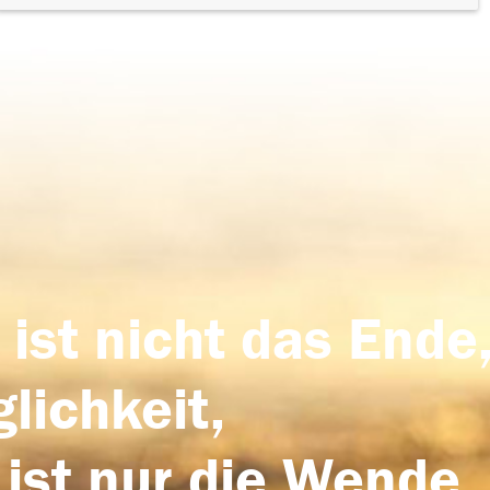
 ist nicht das Ende,
lichkeit,
 ist nur die Wende,