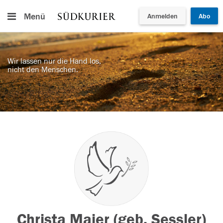
Menü
Anmelden
Abo
Wir lassen nur die Hand los,
nicht den Menschen.
Christa Maier (geb. Sessler)