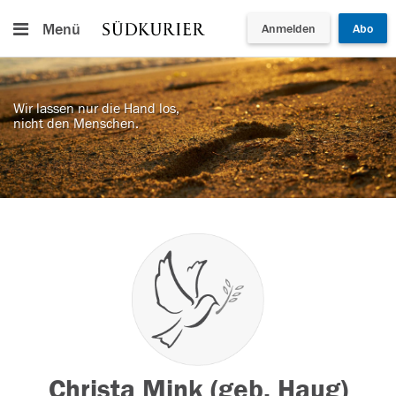
Menü
Anmelden
Abo
Wir lassen nur die Hand los,
nicht den Menschen.
Christa Mink (geb. Haug)