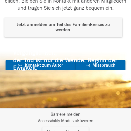
bilden. Bleiben Sie in Kontakt mit anderen Mitgliedern
und tragen Sie sich jetzt ganz bequem ein.
Jetzt anmelden um Teil des Familienkreises zu
werden.
Der Tod ist nicht das Ende, nicht die
Vergänglichkeit,
der Tod ist nur die Wende, Beginn der
Kontakt zum Autor
Missbrauch
Ewigkeit.
aufnehmen
melden
Barriere melden
I
Accessibility-Modus aktivieren
m