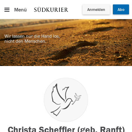
Menü
Anmelden
Abo
Wir lassen nur die Hand los,
nicht den Menschen.
Christa Scheffler (geb. Ranft)