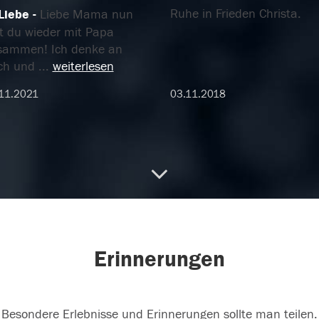
Ruhe in Frieden Christa.
 Liebe
Liebe Mama nun
st du wieder mit Papa
sammen! Ich denke an
ch und
...
weiterlesen
11.2021
03.11.2018
Erinnerungen
Besondere Erlebnisse und Erinnerungen sollte man teilen.