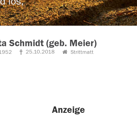
d los,
ta Schmidt (geb. Meier)
25.10.2018
1952
Strittmatt
Anzeige