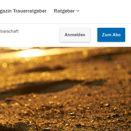
gazin Trauerratgeber
Ratgeber
barschaft
Anmelden
Zum
Abo