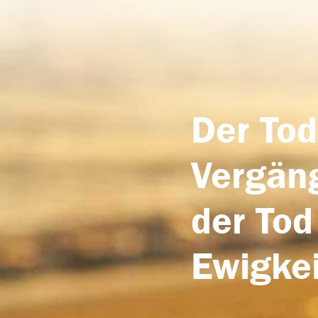
Der Tod
Vergäng
der Tod
Ewigkei