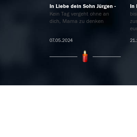
In Liebe dein Sohn Jürgen
In
Kein Tag vergeht ohne an
bi
dich, Mama zu denken
zu
eu
07.05.2024
21.
01.11.2018