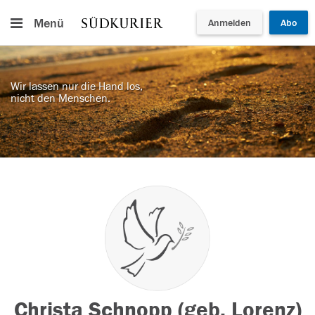
Menü
Anmelden
Abo
Wir lassen nur die Hand los,
nicht den Menschen.
Christa Schnopp (geb. Lorenz)