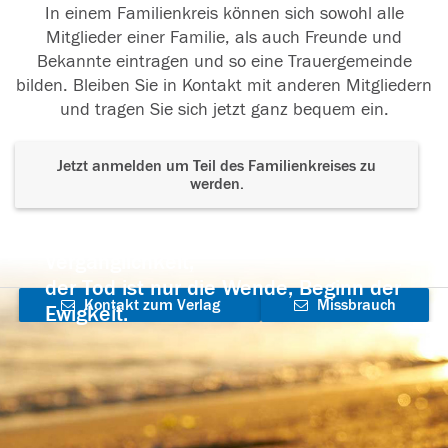
In einem Familienkreis können sich sowohl alle
Mitglieder einer Familie, als auch Freunde und
Bekannte eintragen und so eine Trauergemeinde
bilden. Bleiben Sie in Kontakt mit anderen Mitgliedern
und tragen Sie sich jetzt ganz bequem ein.
Jetzt anmelden um Teil des Familienkreises zu
werden.
Der Tod ist nicht das Ende, nicht die
Vergänglichkeit,
der Tod ist nur die Wende, Beginn der
Kontakt zum Verlag
Missbrauch
Ewigkeit.
aufnehmen
melden