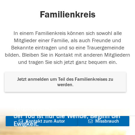
Familienkreis
In einem Familienkreis können sich sowohl alle
Mitglieder einer Familie, als auch Freunde und
Bekannte eintragen und so eine Trauergemeinde
bilden. Bleiben Sie in Kontakt mit anderen Mitgliedern
und tragen Sie sich jetzt ganz bequem ein.
Jetzt anmelden um Teil des Familienkreises zu
werden.
Der Tod ist nicht das Ende, nicht die
Vergänglichkeit,
der Tod ist nur die Wende, Beginn der
Kontakt zum Autor
Missbrauch
Ewigkeit.
aufnehmen
melden