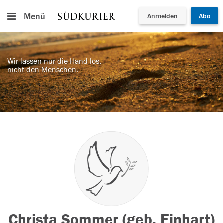
Menü
Anmelden
Abo
Wir lassen nur die Hand los,
nicht den Menschen.
Christa Sommer (geb. Einhart)