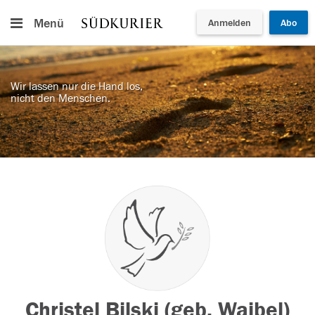
Menü
Anmelden
Abo
Wir lassen nur die Hand los,
nicht den Menschen.
Christel Bilski (geb. Waibel)