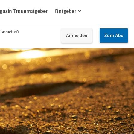
gazin Trauerratgeber
Ratgeber
barschaft
Anmelden
Zum
Abo