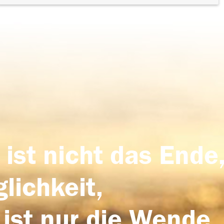
 ist nicht das Ende,
lichkeit,
 ist nur die Wende,