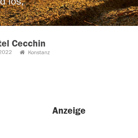
d los,
tel Cecchin
2022
Konstanz
Anzeige