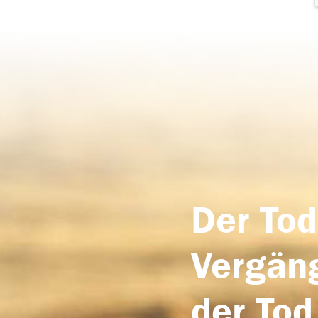
Der Tod
Vergäng
der Tod