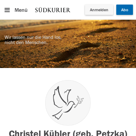
Menü
Anmelden
Abo
Wir lassen nur die Hand los,
nicht den Menschen.
Christel Kübler (geb. Petzka)