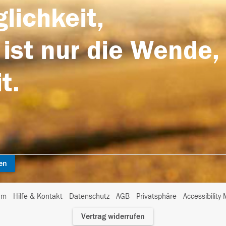
lichkeit,
 ist nur die Wende,
t.
en
I
um
Hilfe & Kontakt
Datenschutz
AGB
Privatsphäre
Accessibility
m
Vertrag widerrufen
A