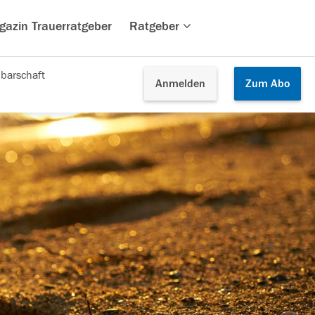
gazin Trauerratgeber
Ratgeber
barschaft
Anmelden
Zum
Abo