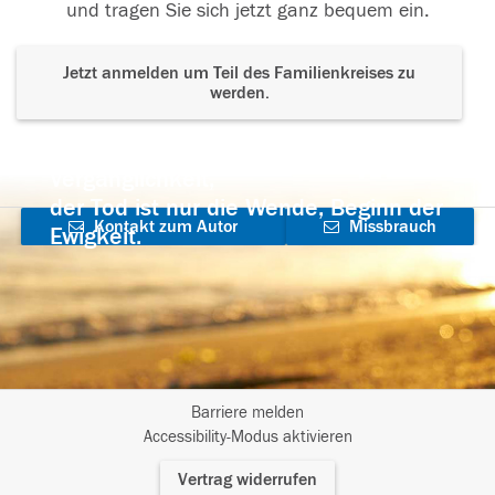
und tragen Sie sich jetzt ganz bequem ein.
Jetzt anmelden um Teil des Familienkreises zu
werden.
Der Tod ist nicht das Ende, nicht die
Vergänglichkeit,
der Tod ist nur die Wende, Beginn der
Kontakt zum Autor
Missbrauch
Ewigkeit.
aufnehmen
melden
Barriere melden
I
Accessibility-Modus aktivieren
m
Vertrag widerrufen