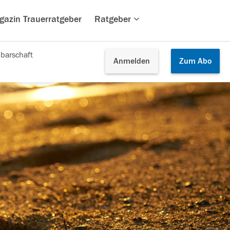
gazin Trauerratgeber
Ratgeber
barschaft
Anmelden
Zum
Abo