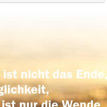
 ist nicht das Ende,
lichkeit,
 ist nur die Wende,