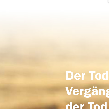
Der Tod
Vergäng
der Tod