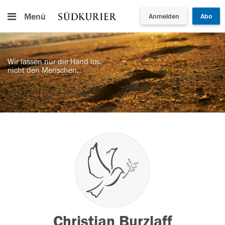
Menü
Anmelden
Abo
Wir lassen nur die Hand los,
nicht den Menschen.
Christian Burzlaff