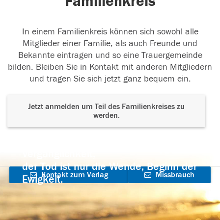
Familienkreis
In einem Familienkreis können sich sowohl alle
Mitglieder einer Familie, als auch Freunde und
Bekannte eintragen und so eine Trauergemeinde
bilden. Bleiben Sie in Kontakt mit anderen Mitgliedern
und tragen Sie sich jetzt ganz bequem ein.
Jetzt anmelden um Teil des Familienkreises zu
werden.
Der Tod ist nicht das Ende, nicht die
Vergänglichkeit,
der Tod ist nur die Wende, Beginn der
Kontakt zum Verlag
Missbrauch
Ewigkeit.
aufnehmen
melden