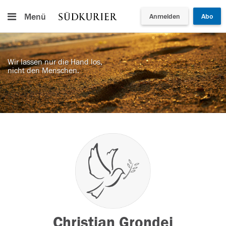
Menü
Anmelden
Abo
Wir lassen nur die Hand los,
nicht den Menschen.
Christian Grondei