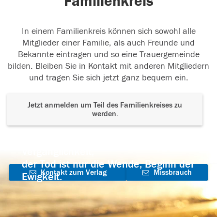
Familienkreis
In einem Familienkreis können sich sowohl alle
Mitglieder einer Familie, als auch Freunde und
Bekannte eintragen und so eine Trauergemeinde
bilden. Bleiben Sie in Kontakt mit anderen Mitgliedern
und tragen Sie sich jetzt ganz bequem ein.
Jetzt anmelden um Teil des Familienkreises zu
werden.
Der Tod ist nicht das Ende, nicht die
Vergänglichkeit,
der Tod ist nur die Wende, Beginn der
Kontakt zum Verlag
Missbrauch
Ewigkeit.
aufnehmen
melden