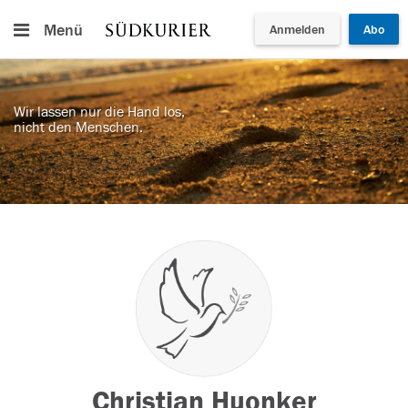
Menü
Anmelden
Abo
Wir lassen nur die Hand los,
nicht den Menschen.
Christian Huonker