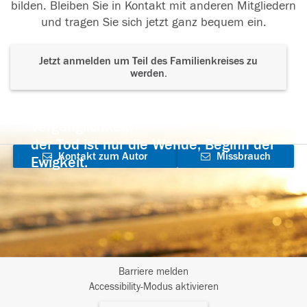
bilden. Bleiben Sie in Kontakt mit anderen Mitgliedern
und tragen Sie sich jetzt ganz bequem ein.
Jetzt anmelden um Teil des Familienkreises zu
werden.
Der Tod ist nicht das Ende, nicht die
Vergänglichkeit,
der Tod ist nur die Wende, Beginn der
Kontakt zum Autor
Missbrauch
Ewigkeit.
aufnehmen
melden
Barriere melden
I
Accessibility-Modus aktivieren
m