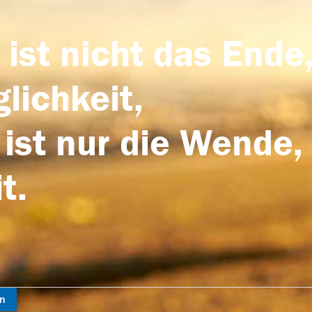
 ist nicht das Ende,
lichkeit,
 ist nur die Wende,
t.
en