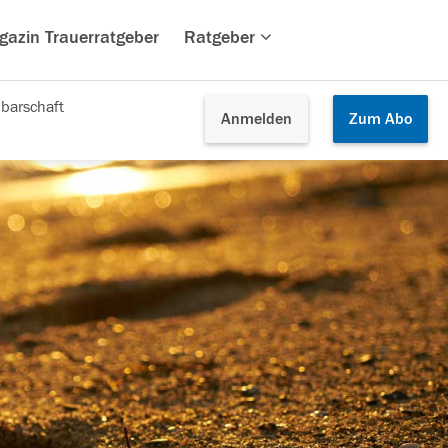
gazin Trauerratgeber
Ratgeber
barschaft
Anmelden
Zum
Abo