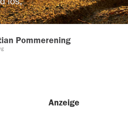
d los,
stian Pommerening
rg
Anzeige