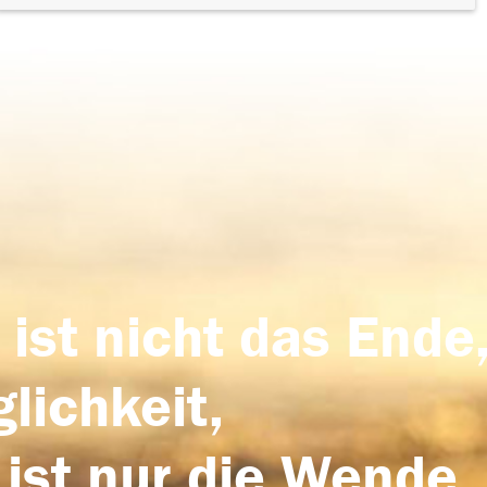
 ist nicht das Ende,
lichkeit,
 ist nur die Wende,