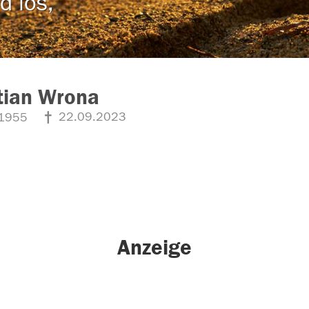
d los,
tian Wrona
22.09.2023
1955
Anzeige