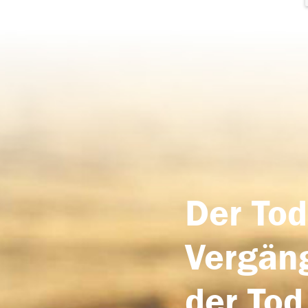
Der Tod
Vergäng
der Tod