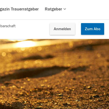
gazin Trauerratgeber
Ratgeber
barschaft
Anmelden
Zum
Abo