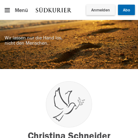
Menü
Anmelden
Abo
Wir lassen nur die Hand los,
nicht den Menschen.
Christina Schneider