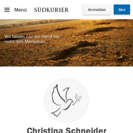
Menü
Anmelden
Abo
Wir lassen nur die Hand los,
nicht den Menschen.
Christina Schneider