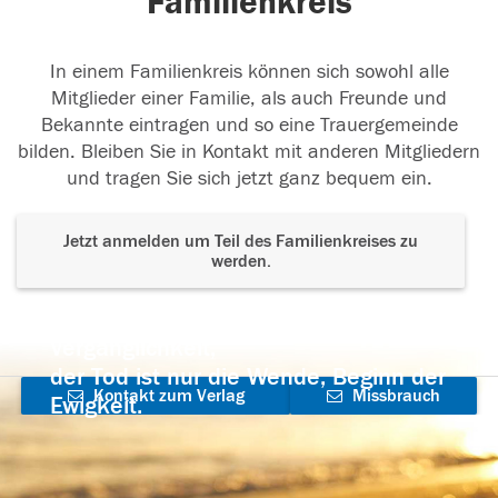
Familienkreis
In einem Familienkreis können sich sowohl alle
Mitglieder einer Familie, als auch Freunde und
Bekannte eintragen und so eine Trauergemeinde
bilden. Bleiben Sie in Kontakt mit anderen Mitgliedern
und tragen Sie sich jetzt ganz bequem ein.
Jetzt anmelden um Teil des Familienkreises zu
werden.
Der Tod ist nicht das Ende, nicht die
Vergänglichkeit,
der Tod ist nur die Wende, Beginn der
Kontakt zum Verlag
Missbrauch
Ewigkeit.
aufnehmen
melden