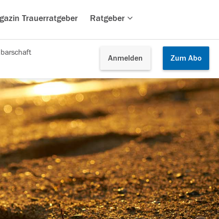
gazin Trauerratgeber
Ratgeber
barschaft
Anmelden
Zum
Abo