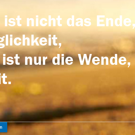
 ist nicht das Ende,
lichkeit,
 ist nur die Wende,
t.
en