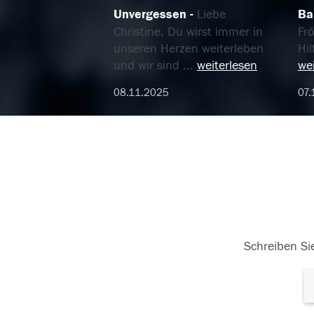
Unvergessen
Liebe
Ba
Christine, Du wirst immer in
Frö
unseren Herzen weiterleben
Hil
und wir sind
...
weiterlesen
wei
08.11.2025
07.
Schreiben Sie