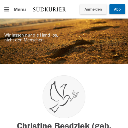
Menü
Anmelden
Abo
Wir lassen nur die Hand los,
nicht den Menschen.
Christine Besdziek (geb.