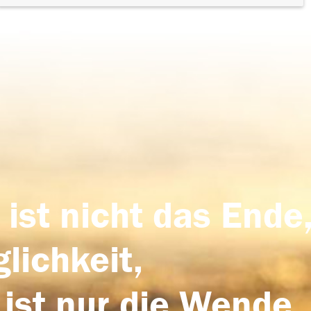
 ist nicht das Ende,
lichkeit,
 ist nur die Wende,