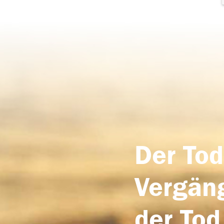
Der Tod
Vergäng
der Tod