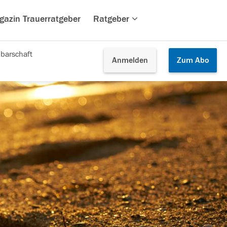
gazin Trauerratgeber
Ratgeber
barschaft
Anmelden
Zum
Abo