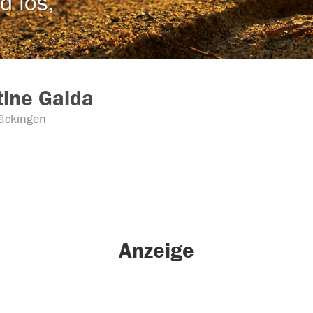
d los,
tine Galda
äckingen
Anzeige