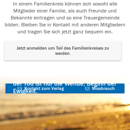
In einem Familienkreis können sich sowohl alle
Mitglieder einer Familie, als auch Freunde und
Bekannte eintragen und so eine Trauergemeinde
bilden. Bleiben Sie in Kontakt mit anderen Mitgliedern
und tragen Sie sich jetzt ganz bequem ein.
Jetzt anmelden um Teil des Familienkreises zu
werden.
Der Tod ist nicht das Ende, nicht die
Vergänglichkeit,
der Tod ist nur die Wende, Beginn der
Kontakt zum Verlag
Missbrauch
Ewigkeit.
aufnehmen
melden