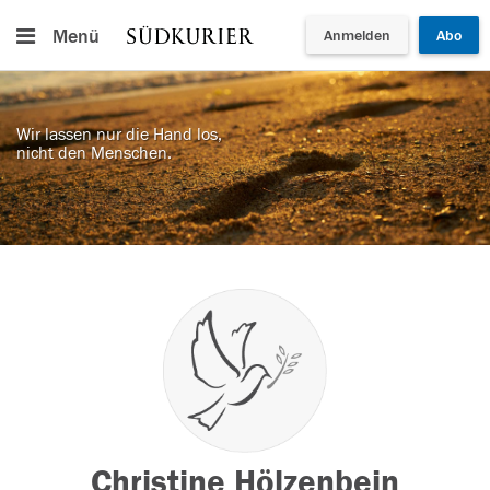
Menü
Anmelden
Abo
Wir lassen nur die Hand los,
nicht den Menschen.
Christine Hölzenbein