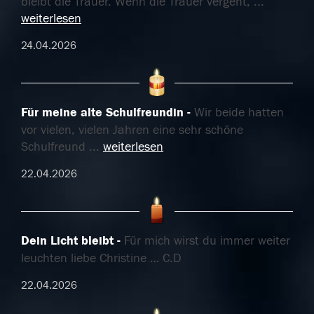
bleibt die Trauer. Wenn die Trauer vergeht,
...
weiterlesen
24.04.2026
Für meine alte Schulfreundin
Wir beide hatten
vor vielen, vielen Jahren eine sehr schöne
Schulfreund
...
weiterlesen
22.04.2026
Dein Licht bleibt
Für mich wirst du immer weiter
leuchten liebe Christine … C.D
22.04.2026