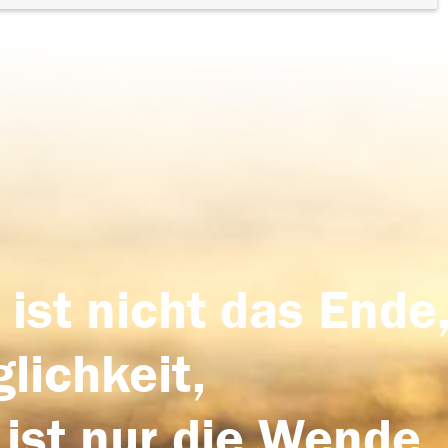
 ist nicht das Ende,
lichkeit,
 ist nur die Wende,