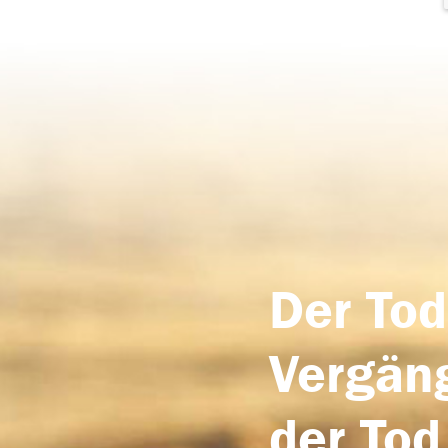
Der Tod
Vergäng
der Tod