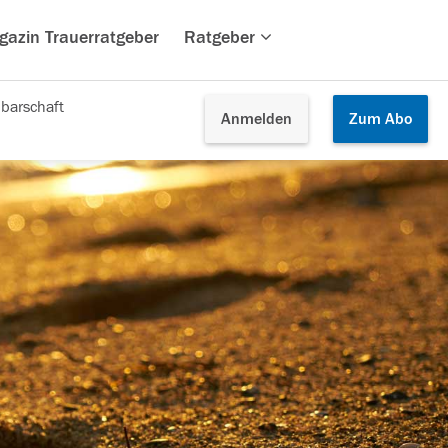
gazin Trauerratgeber
Ratgeber
barschaft
Anmelden
Zum
Abo