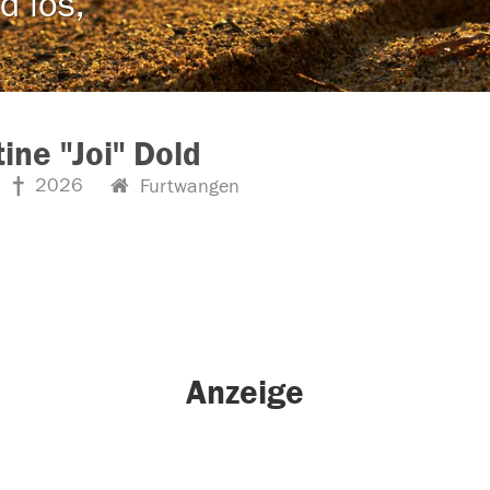
d los,
tine "Joi" Dold
2026
Furtwangen
Anzeige