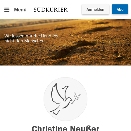
Menü
Anmelden
Abo
Wir lassen nur die Hand los,
nicht den Menschen.
Christine Neußer