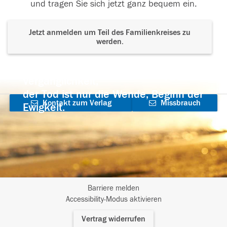
und tragen Sie sich jetzt ganz bequem ein.
Jetzt anmelden um Teil des Familienkreises zu
werden.
Der Tod ist nicht das Ende, nicht die
Vergänglichkeit,
der Tod ist nur die Wende, Beginn der
Kontakt zum Verlag
Missbrauch
Ewigkeit.
aufnehmen
melden
Barriere melden
I
Accessibility-Modus aktivieren
m
Vertrag widerrufen