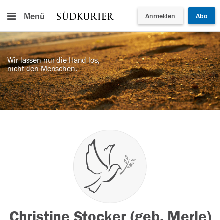
Menü
Anmelden
Abo
Wir lassen nur die Hand los,
nicht den Menschen.
Christine Stocker (geb. Merle)