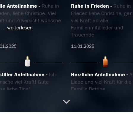
ille Anteilnahme
Ruhe in
Ruhe in Frieden
Ruhe in
eden, liebe Christine. Viel
Frieden liebe Christine, gan
aft und Zuversicht wünsche
viel Kraft an alle
h
...
weiterlesen
Familienmitglieder und
Trauernde
.01.2025
11.01.2025
 stiller Anteilnahme
Ich
Herzliche Anteilnahme
A
sche viel Kraft! Gute
Liebe und viel Kraft für die
se,liebe Tine!
Familie Bettina
01.2025
06.01.2025