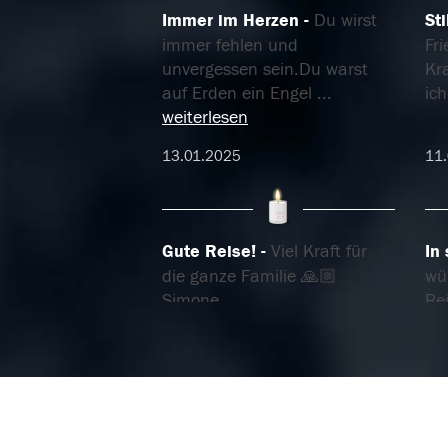
Immer im Herzen
Du wirst
St
immer fehlen und
Fri
unvergessen sein.Du warst
Kr
auf Erden ein Engel
...
ic
weiterlesen
13.01.2025
11
Gute Reise!
Viel Kraft für
In
die ganze Familie 🙏🏼
wün
Simone
Rei
10.01.2025
07.