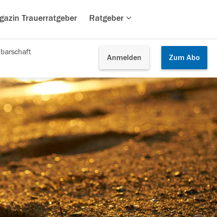
gazin Trauerratgeber
Ratgeber
barschaft
Anmelden
Zum
Abo