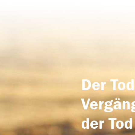
Der Tod
Vergäng
der Tod