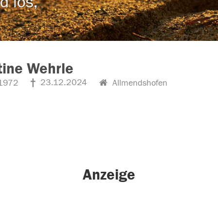
d los,
tine Wehrle
23.12.2024
1972
Allmendshofen
Anzeige