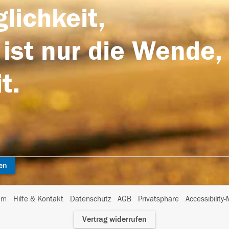
lichkeit,
 ist nur die Wende,
t.
en
I
um
Hilfe & Kontakt
Datenschutz
AGB
Privatsphäre
Accessibility
m
Vertrag widerrufen
A