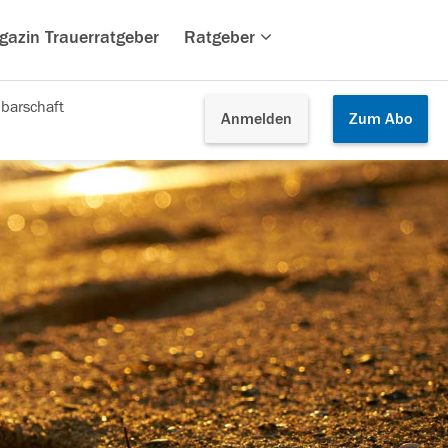
gazin Trauerratgeber
Ratgeber
barschaft
Anmelden
Zum
Abo