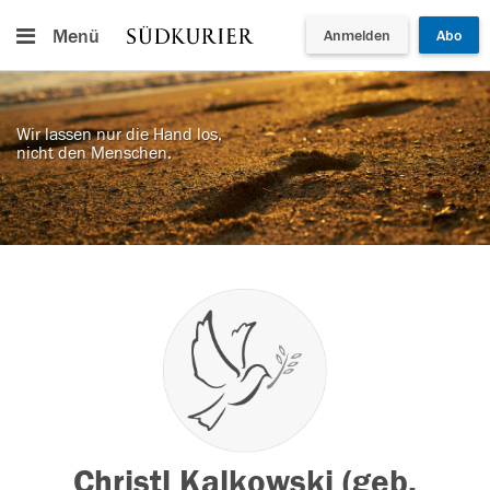
Menü
Anmelden
Abo
Wir lassen nur die Hand los,
nicht den Menschen.
Christl Kalkowski (geb.