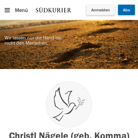
Menü
Anmelden
Abo
Wir lassen nur die Hand los,
nicht den Menschen.
Christl Nägele (geb. Komma)