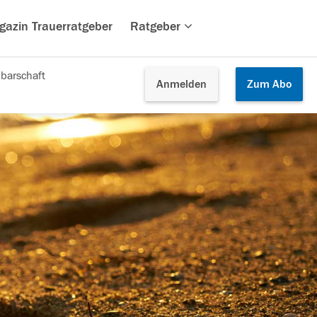
gazin Trauerratgeber
Ratgeber
barschaft
Anmelden
Zum
Abo