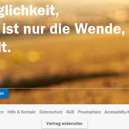
lichkeit,
 ist nur die Wende,
t.
en
I
um
Hilfe & Kontakt
Datenschutz
AGB
Privatsphäre
Accessibility
m
Vertrag widerrufen
A