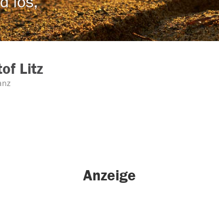
d los,
of Litz
anz
Anzeige