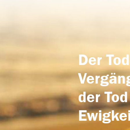
Der Tod
Vergäng
der Tod
Ewigkei