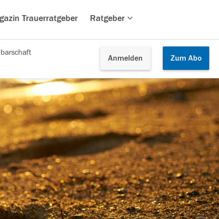
gazin Trauerratgeber
Ratgeber
barschaft
Anmelden
Zum
Abo