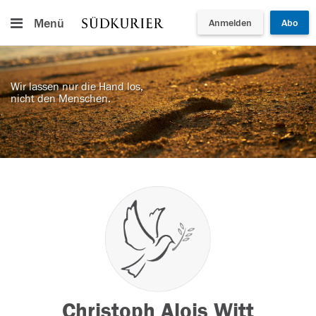
Menü
Anmelden
Abo
Wir lassen nur die Hand los,
nicht den Menschen.
Christoph Alois Witt