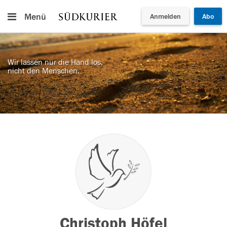
Menü
Anmelden
Abo
Wir lassen nur die Hand los,
nicht den Menschen.
Christoph Höfel