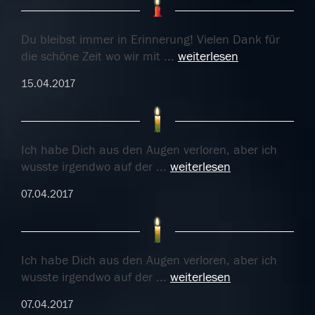
Du bleibst immer in Erinnerung! Vielen Dank für
die schöne Zeit wo wir mit
...
weiterlesen
15.04.2017
Ich habe Dich aus den Augen verloren, aber ich
wusste irgendwo auf der
...
weiterlesen
07.04.2017
Ich habe Dich aus den Augen verloren, aber ich
wusste irgendwo auf der
...
weiterlesen
07.04.2017