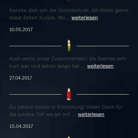
Kannte dich von der Grundschule. Ich blicke gerne
diese Zeiten zurück. Wü
...
weiterlesen
10.05.2017
Auch wenn unser Zusammensein als Teenies sehr
kurz war und schon lange her
...
weiterlesen
27.04.2017
Du bleibst immer in Erinnerung! Vielen Dank für
die schöne Zeit wo wir mit
...
weiterlesen
15.04.2017