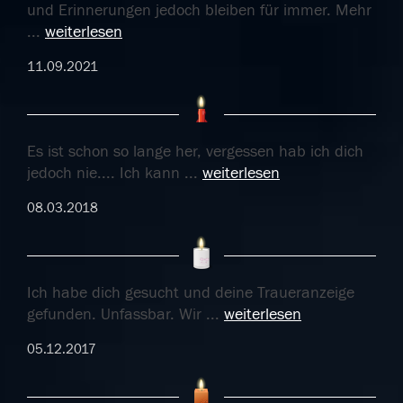
und Erinnerungen jedoch bleiben für immer. Mehr
...
weiterlesen
11.09.2021
Es ist schon so lange her, vergessen hab ich dich
jedoch nie.... Ich kann
...
weiterlesen
08.03.2018
Ich habe dich gesucht und deine Traueranzeige
gefunden. Unfassbar. Wir
...
weiterlesen
05.12.2017