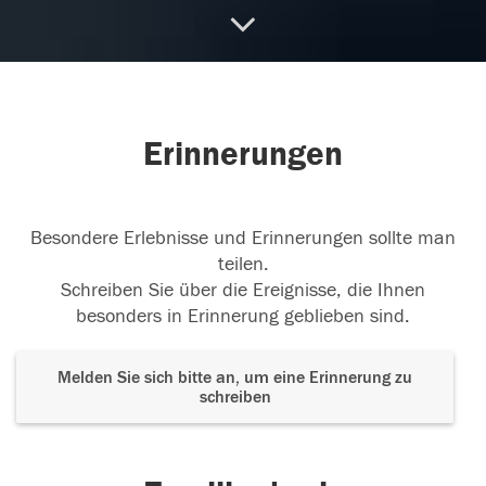
Ruhe in Frieden und Danke für die Zeit die wir alle
mit dir verbringen durften
05.04.2017
Erinnerungen
Danke das wir dich kennenlernen durften. Ruhe in
Frieden.
Besondere Erlebnisse und Erinnerungen sollte man
04.04.2017
teilen.
Schreiben Sie über die Ereignisse, die Ihnen
besonders in Erinnerung geblieben sind.
03.04.2017
Melden Sie sich bitte an, um eine Erinnerung zu
schreiben
Danke für die gemeinsame Schulzeit