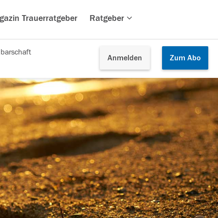
gazin Trauerratgeber
Ratgeber
barschaft
Anmelden
Zum
Abo