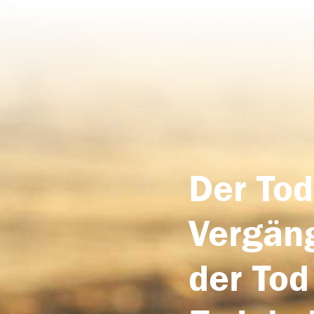
Der Tod
Vergäng
der Tod