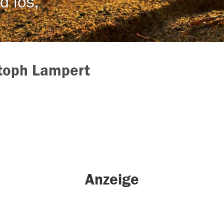
d los,
toph Lampert
Anzeige