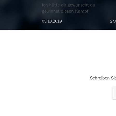
Ich hätte dir gewunscht du
gewinnst diesen Kampf
05.10.2019
27.
Schreiben Sie