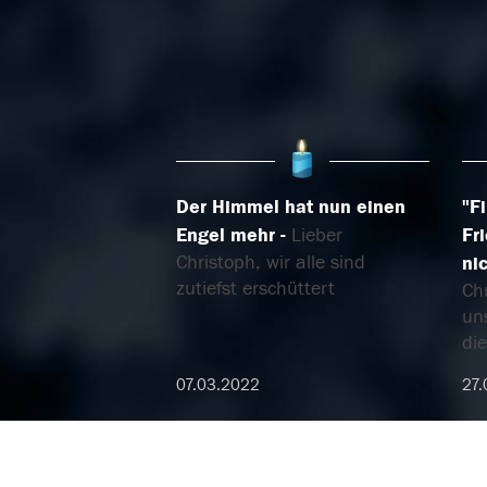
Der Himmel hat nun einen
"F
Engel mehr
Lieber
Fr
Christoph, wir alle sind
ni
zutiefst erschüttert
Ch
un
die
07.03.2022
27.