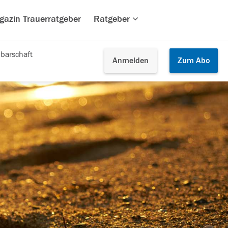
gazin Trauerratgeber
Ratgeber
barschaft
Anmelden
Zum
Abo