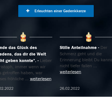
Erleuchten einer Gedenkkerze
inde das Glück des
Stille Anteilnahme
Der
Schmerz geht und die
iedens, das dir die Welt
Erinnerung bleibt Du kanns
cht geben konnte".
Lieber
nicht tiefer fallen
...
ristoph, immer wenn wir
weiterlesen
s getroffen haben, war
ses fröhliche
...
weiterlesen
02.2022
26.02.2022