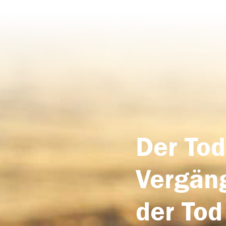
Der Tod
Vergäng
der Tod