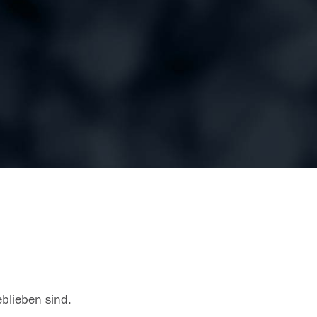
eblieben sind.