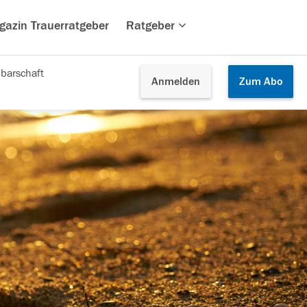
gazin Trauerratgeber
Ratgeber
barschaft
Anmelden
Zum
Abo