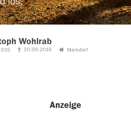
d los,
toph Wohlrab
20.09.2016
1935
Markdorf
Anzeige