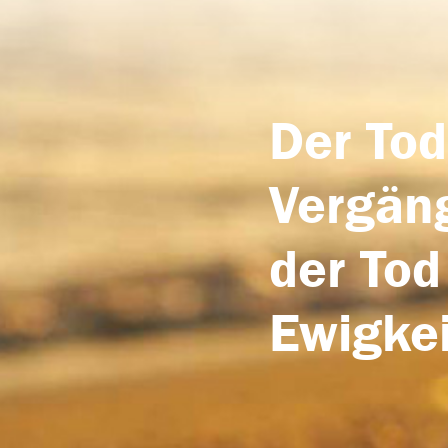
Der Tod
Vergäng
der Tod
Ewigkei