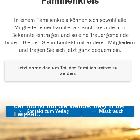
Familienkreis
In einem Familienkreis können sich sowohl alle
Mitglieder einer Familie, als auch Freunde und
Bekannte eintragen und so eine Trauergemeinde
bilden. Bleiben Sie in Kontakt mit anderen Mitgliedern
und tragen Sie sich jetzt ganz bequem ein.
Jetzt anmelden um Teil des Familienkreises zu
werden.
Der Tod ist nicht das Ende, nicht die
Vergänglichkeit,
der Tod ist nur die Wende, Beginn der
Kontakt zum Verlag
Missbrauch
Ewigkeit.
aufnehmen
melden