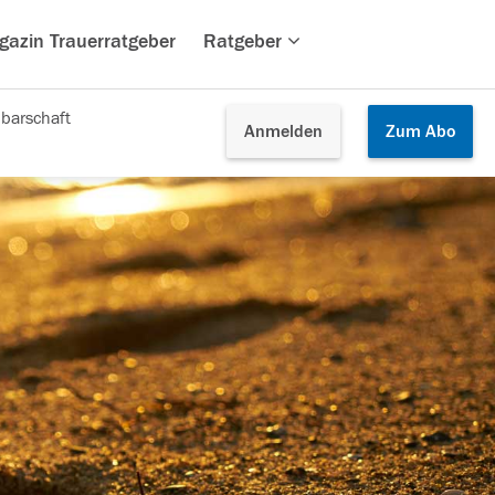
gazin Trauerratgeber
Ratgeber
barschaft
Anmelden
Zum
Abo