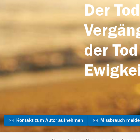
Der Tod
Vergäng
der Tod
Ewigkei
Kontakt zum Autor aufnehmen
Missbrauch meld