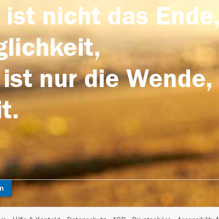
 ist nicht das Ende,
lichkeit,
 ist nur die Wende,
t.
en