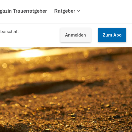
gazin Trauerratgeber
Ratgeber
barschaft
Anmelden
Zum
Abo