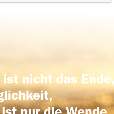
 ist nicht das Ende,
lichkeit,
 ist nur die Wende,